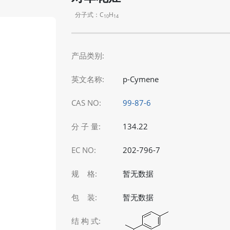
分子式：C
H
10
14
产品类别:
英文名称:
p-Cymene
CAS NO:
99-87-6
分 子 量:
134.22
EC NO:
202-796-7
规 格:
暂无数据
包 装:
暂无数据
结 构 式: