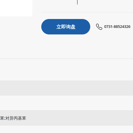
立即询盘
0731-88524326
苯;对异丙基苯