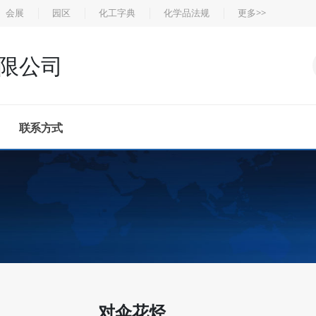
会展
园区
化工字典
化学品法规
更多>>
限公司
联系方式
对伞花烃