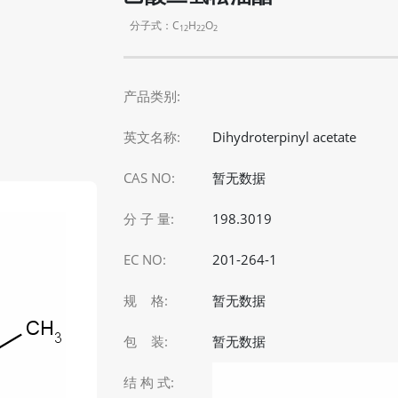
分子式：C
H
O
12
22
2
产品类别:
英文名称:
Dihydroterpinyl acetate
CAS NO:
暂无数据
分 子 量:
198.3019
EC NO:
201-264-1
规 格:
暂无数据
包 装:
暂无数据
结 构 式: