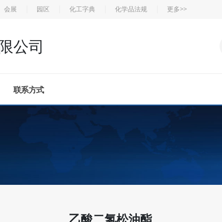
会展
园区
化工字典
化学品法规
更多>>
限公司
联系方式
乙酸二氢松油酯