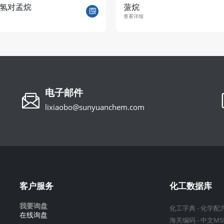
氢对孟烷
蒎烷
查看详细
电子邮件
lixiaobo@sunyuanchem.com
客户服务
化工数据库
我要询盘
化工字典
-
化学配
在线询盘
海关编码
-
中文MS